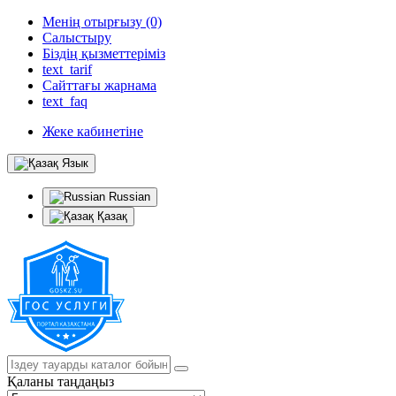
Менің отырғызу (0)
Салыстыру
Біздің қызметтеріміз
text_tarif
Сайттағы жарнама
text_faq
Жеке кабинетіне
Язык
Russian
Қазақ
Қаланы таңдаңыз