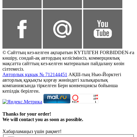
© Сайттың кез-келген ақпаратын КҮТІЛГЕН FORBIDDEN-ға
көшіру, сондай-ақ автордың келісімінсіз, коммерциялық
мақсатта сайттың кез-келген материалын пайдалану көзін
сілтемесіз.
Авторлық құқық № 712144451
АҚШ-тың Нью-Йорктегі
авторлық құқықты қорғау жөніндегі халықаралық
компаниясында тіркелген Берн конвенциясы бойынша
кепілдік берілген.
Thanks for your order!
We will contact you as soon as possible.
Хабарламаңыз үшін рақмет!