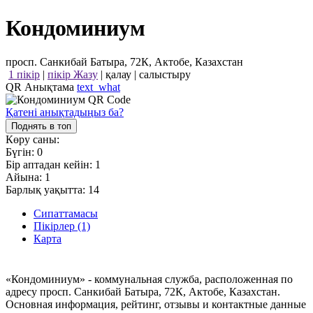
Кондоминиум
просп. Санкибай Батыра, 72К, Актобе, Казахстан
1 пікір
|
пікір Жазу
|
қалау
|
салыстыру
QR Анықтама
text_what
Қатені анықтадыңыз ба?
Поднять в топ
Көру саны:
Бүгін:
0
Бір аптадан кейін:
1
Айына:
1
Барлық уақытта:
14
Сипаттамасы
Пікірлер (1)
Карта
«Кондоминиум» - коммунальная служба, расположенная по
адресу просп. Санкибай Батыра, 72К, Актобе, Казахстан.
Основная информация, рейтинг, отзывы и контактные данные