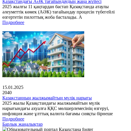
Қазақстандағы АӘК тағайындаудың жаңа жүйесі
2025 жылғы 11 қаңтардан бастап Қазақстанда атаулы
әлеуметтік көмек (АӘК) тағайындау процесін түбегейлі
өзгертетін пилоттық жоба басталады. А
Подробнее
15.01.2025
2040
Қазақстанның жылжымайтын мүлік нарығы
2025 жылы Қазақстандағы жылжымайтын мүлік
нарығындағы ахуалға ҚҚС мөлшерлемесінің өзгеруі,
инфляция және ұлттық валюта бағамы сияқты бірнеше
Подробнее
Барлық жаңалықтар