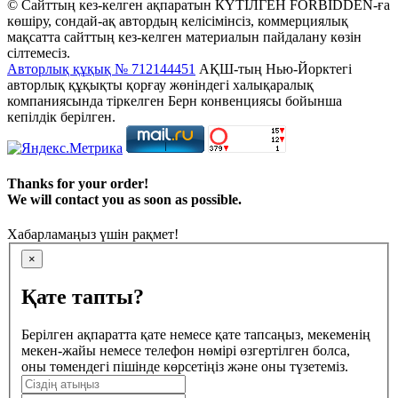
© Сайттың кез-келген ақпаратын КҮТІЛГЕН FORBIDDEN-ға
көшіру, сондай-ақ автордың келісімінсіз, коммерциялық
мақсатта сайттың кез-келген материалын пайдалану көзін
сілтемесіз.
Авторлық құқық № 712144451
АҚШ-тың Нью-Йорктегі
авторлық құқықты қорғау жөніндегі халықаралық
компаниясында тіркелген Берн конвенциясы бойынша
кепілдік берілген.
Thanks for your order!
We will contact you as soon as possible.
Хабарламаңыз үшін рақмет!
×
Қате тапты?
Берілген ақпаратта қате немесе қате тапсаңыз, мекеменің
мекен-жайы немесе телефон нөмірі өзгертілген болса,
оны төмендегі пішінде көрсетіңіз және оны түзетеміз.