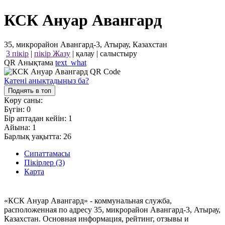
КСК Ануар Авангард
35, микрорайон Авангард-3, Атырау, Казахстан
3 пікір
|
пікір Жазу
|
қалау
|
салыстыру
QR Анықтама
text_what
Қатені анықтадыңыз ба?
Поднять в топ
Көру саны:
Бүгін:
0
Бір аптадан кейін:
1
Айына:
1
Барлық уақытта:
26
Сипаттамасы
Пікірлер (3)
Карта
«КСК Ануар Авангард» - коммунальная служба,
расположенная по адресу 35, микрорайон Авангард-3, Атырау,
Казахстан. Основная информация, рейтинг, отзывы и