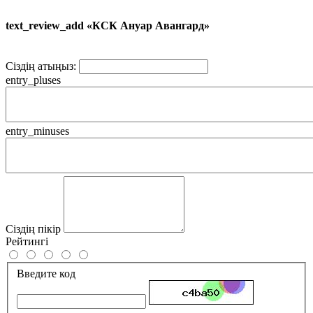
text_review_add «КСК Ануар Авангард»
Сіздің атыңыз:
entry_pluses
entry_minuses
Сіздің пікір
Рейтингі
Введите код