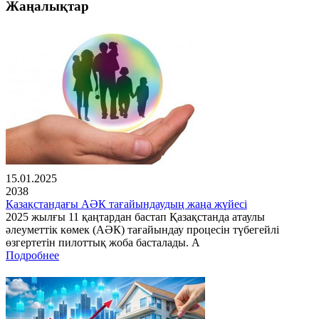
Жаңалықтар
15.01.2025
2038
Қазақстандағы АӘК тағайындаудың жаңа жүйесі
2025 жылғы 11 қаңтардан бастап Қазақстанда атаулы
әлеуметтік көмек (АӘК) тағайындау процесін түбегейлі
өзгертетін пилоттық жоба басталады. А
Подробнее