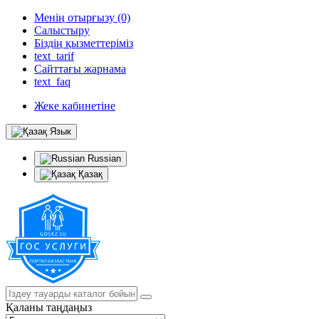
Менің отырғызу (0)
Салыстыру
Біздің қызметтеріміз
text_tarif
Сайттағы жарнама
text_faq
Жеке кабинетіне
Язык
Russian
Қазақ
Қаланы таңдаңыз