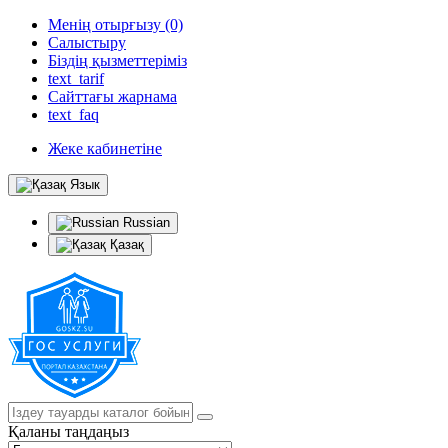
Менің отырғызу (0)
Салыстыру
Біздің қызметтеріміз
text_tarif
Сайттағы жарнама
text_faq
Жеке кабинетіне
Язык
Russian
Қазақ
Қаланы таңдаңыз