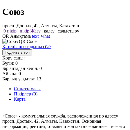
Союз
просп. Достык, 42, Алматы, Казахстан
0 пікір
|
пікір Жазу
|
қалау
|
салыстыру
QR Анықтама
text_what
Қатені анықтадыңыз ба?
Поднять в топ
Көру саны:
Бүгін:
0
Бір аптадан кейін:
0
Айына:
0
Барлық уақытта:
13
Сипаттамасы
Пікірлер (0)
Карта
«Союз» - коммунальная служба, расположенная по адресу
просп. Достык, 42, Алматы, Казахстан. Основная
информация, рейтинг, отзывы и контактные данные – всё это