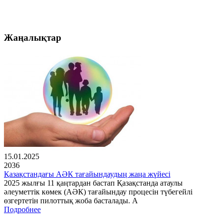
Жаңалықтар
15.01.2025
2036
Қазақстандағы АӘК тағайындаудың жаңа жүйесі
2025 жылғы 11 қаңтардан бастап Қазақстанда атаулы
әлеуметтік көмек (АӘК) тағайындау процесін түбегейлі
өзгертетін пилоттық жоба басталады. А
Подробнее