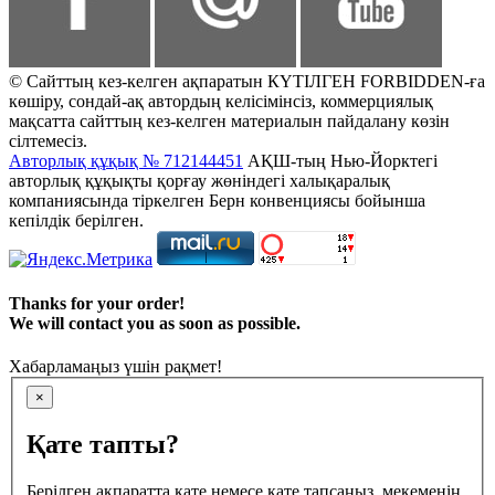
© Сайттың кез-келген ақпаратын КҮТІЛГЕН FORBIDDEN-ға
көшіру, сондай-ақ автордың келісімінсіз, коммерциялық
мақсатта сайттың кез-келген материалын пайдалану көзін
сілтемесіз.
Авторлық құқық № 712144451
АҚШ-тың Нью-Йорктегі
авторлық құқықты қорғау жөніндегі халықаралық
компаниясында тіркелген Берн конвенциясы бойынша
кепілдік берілген.
Thanks for your order!
We will contact you as soon as possible.
Хабарламаңыз үшін рақмет!
×
Қате тапты?
Берілген ақпаратта қате немесе қате тапсаңыз, мекеменің