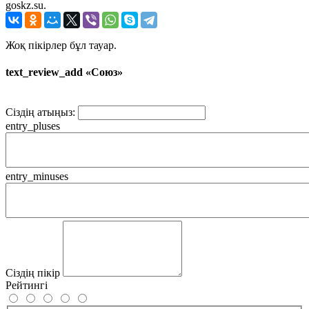
goskz.su.
Жоқ пікірлер бұл тауар.
text_review_add «Союз»
Сіздің атыңыз:
entry_pluses
entry_minuses
Сіздің пікір
Рейтингі