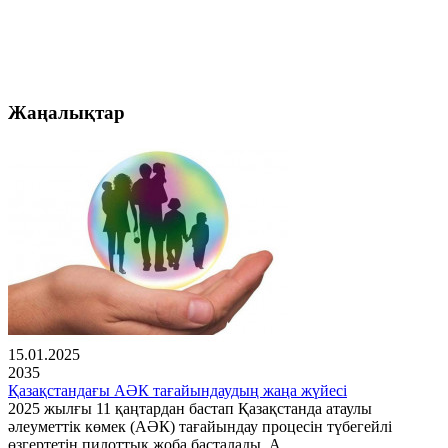
Жаңалықтар
15.01.2025
2035
Қазақстандағы АӘК тағайындаудың жаңа жүйесі
2025 жылғы 11 қаңтардан бастап Қазақстанда атаулы
әлеуметтік көмек (АӘК) тағайындау процесін түбегейлі
өзгертетін пилоттық жоба басталады. А