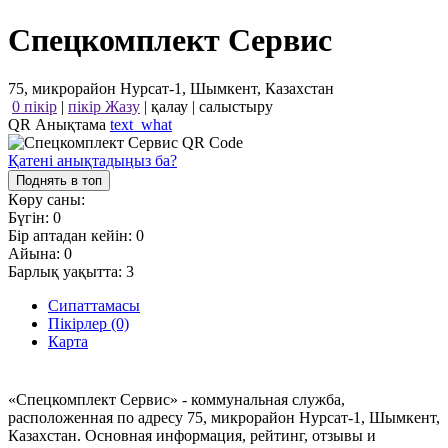
Спецкомплект Сервис
75, микрорайон Нурсат-1, Шымкент, Казахстан
0 пікір
|
пікір Жазу
|
қалау
|
салыстыру
QR Анықтама
text_what
Қатені анықтадыңыз ба?
Поднять в топ
Көру саны:
Бүгін:
0
Бір аптадан кейін:
0
Айына:
0
Барлық уақытта:
3
Сипаттамасы
Пікірлер (0)
Карта
«Спецкомплект Сервис» - коммунальная служба,
расположенная по адресу 75, микрорайон Нурсат-1, Шымкент,
Казахстан. Основная информация, рейтинг, отзывы и