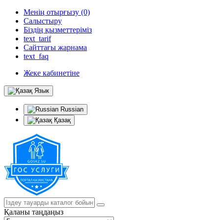
Менің отырғызу (0)
Салыстыру
Біздің қызметтеріміз
text_tarif
Сайттағы жарнама
text_faq
Жеке кабинетіне
Язык
Russian
Қазақ
Қаланы таңдаңыз