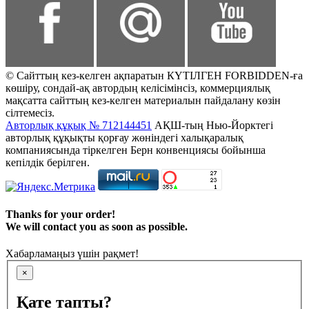
© Сайттың кез-келген ақпаратын КҮТІЛГЕН FORBIDDEN-ға
көшіру, сондай-ақ автордың келісімінсіз, коммерциялық
мақсатта сайттың кез-келген материалын пайдалану көзін
сілтемесіз.
Авторлық құқық № 712144451
АҚШ-тың Нью-Йорктегі
авторлық құқықты қорғау жөніндегі халықаралық
компаниясында тіркелген Берн конвенциясы бойынша
кепілдік берілген.
Thanks for your order!
We will contact you as soon as possible.
Хабарламаңыз үшін рақмет!
×
Қате тапты?