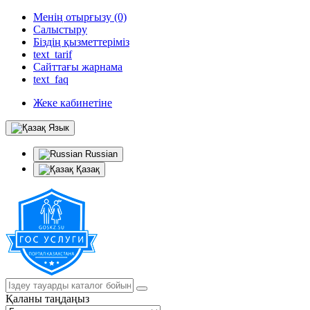
Менің отырғызу (0)
Салыстыру
Біздің қызметтеріміз
text_tarif
Сайттағы жарнама
text_faq
Жеке кабинетіне
Язык
Russian
Қазақ
Қаланы таңдаңыз