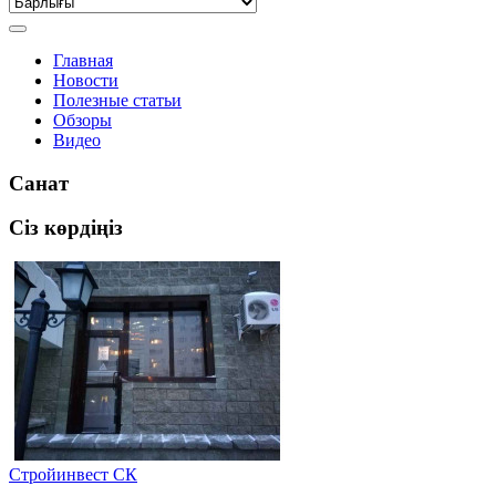
Главная
Новости
Полезные статьи
Обзоры
Видео
Санат
Сіз көрдіңіз
Стройинвест СК