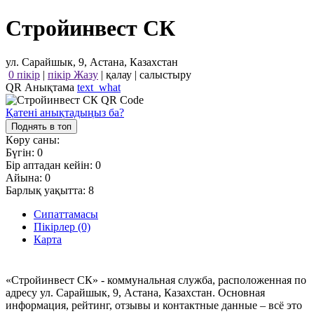
Стройинвест СК
ул. Сарайшык, 9, Астана, Казахстан
0 пікір
|
пікір Жазу
|
қалау
|
салыстыру
QR Анықтама
text_what
Қатені анықтадыңыз ба?
Поднять в топ
Көру саны:
Бүгін:
0
Бір аптадан кейін:
0
Айына:
0
Барлық уақытта:
8
Сипаттамасы
Пікірлер (0)
Карта
«Стройинвест СК» - коммунальная служба, расположенная по
адресу ул. Сарайшык, 9, Астана, Казахстан. Основная
информация, рейтинг, отзывы и контактные данные – всё это