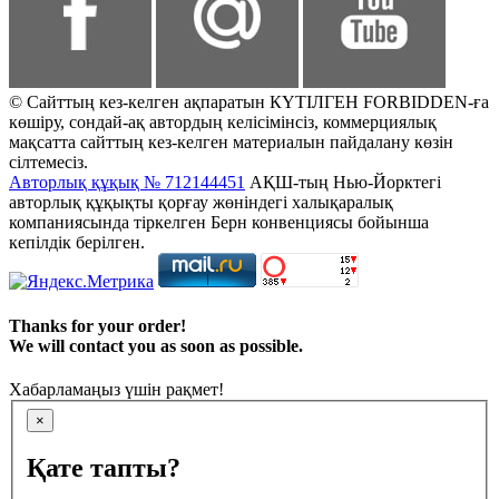
© Сайттың кез-келген ақпаратын КҮТІЛГЕН FORBIDDEN-ға
көшіру, сондай-ақ автордың келісімінсіз, коммерциялық
мақсатта сайттың кез-келген материалын пайдалану көзін
сілтемесіз.
Авторлық құқық № 712144451
АҚШ-тың Нью-Йорктегі
авторлық құқықты қорғау жөніндегі халықаралық
компаниясында тіркелген Берн конвенциясы бойынша
кепілдік берілген.
Thanks for your order!
We will contact you as soon as possible.
Хабарламаңыз үшін рақмет!
×
Қате тапты?