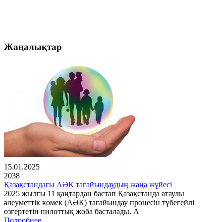
Жаңалықтар
15.01.2025
2038
Қазақстандағы АӘК тағайындаудың жаңа жүйесі
2025 жылғы 11 қаңтардан бастап Қазақстанда атаулы
әлеуметтік көмек (АӘК) тағайындау процесін түбегейлі
өзгертетін пилоттық жоба басталады. А
Подробнее