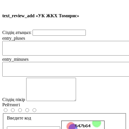
text_review_add «УК ЖКХ Томирис»
Сіздің атыңыз:
entry_pluses
entry_minuses
Сіздің пікір
Рейтингі
Введите код