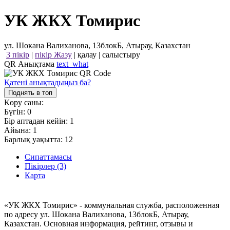
УК ЖКХ Томирис
ул. Шокана Валиханова, 13блокБ, Атырау, Казахстан
3 пікір
|
пікір Жазу
|
қалау
|
салыстыру
QR Анықтама
text_what
Қатені анықтадыңыз ба?
Поднять в топ
Көру саны:
Бүгін:
0
Бір аптадан кейін:
1
Айына:
1
Барлық уақытта:
12
Сипаттамасы
Пікірлер (3)
Карта
«УК ЖКХ Томирис» - коммунальная служба, расположенная
по адресу ул. Шокана Валиханова, 13блокБ, Атырау,
Казахстан. Основная информация, рейтинг, отзывы и