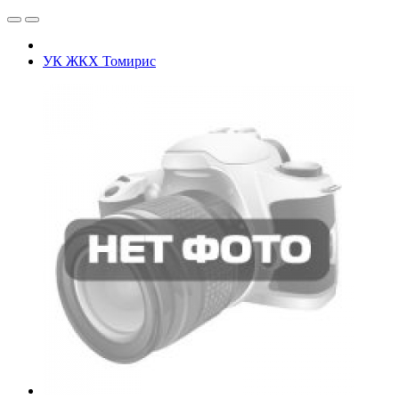
УК ЖКХ Томирис