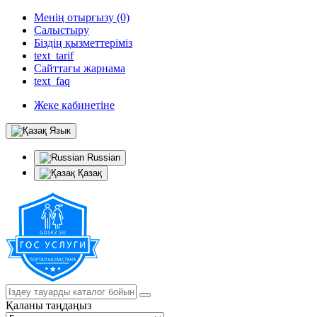
Менің отырғызу (0)
Салыстыру
Біздің қызметтеріміз
text_tarif
Сайттағы жарнама
text_faq
Жеке кабинетіне
Язык
Russian
Қазақ
Қаланы таңдаңыз