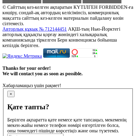
© Сайттың кез-келген ақпаратын КҮТІЛГЕН FORBIDDEN-ға
көшіру, сондай-ақ автордың келісімінсіз, коммерциялық
мақсатта сайттың кез-келген материалын пайдалану көзін
сілтемесіз.
Авторлық құқық № 712144451
АҚШ-тың Нью-Йорктегі
авторлық құқықты қорғау жөніндегі халықаралық
компаниясында тіркелген Берн конвенциясы бойынша
кепілдік берілген.
Thanks for your order!
We will contact you as soon as possible.
Хабарламаңыз үшін рақмет!
×
Қате тапты?
Берілген ақпаратта қате немесе қате тапсаңыз, мекеменің
мекен-жайы немесе телефон нөмірі өзгертілген болса,
оны төмендегі пішінде көрсетіңіз және оны түзетеміз.