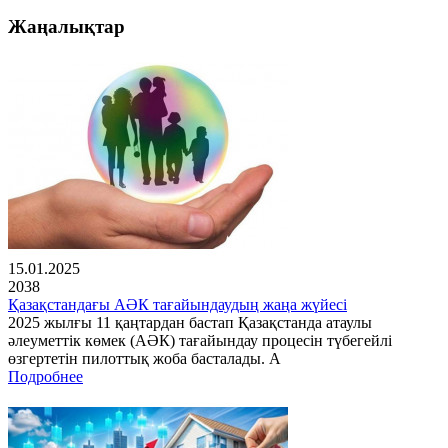
Жаңалықтар
15.01.2025
2038
Қазақстандағы АӘК тағайындаудың жаңа жүйесі
2025 жылғы 11 қаңтардан бастап Қазақстанда атаулы
әлеуметтік көмек (АӘК) тағайындау процесін түбегейлі
өзгертетін пилоттық жоба басталады. А
Подробнее