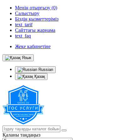
Менің отырғызу (0)
Салыстыру
Біздің қызметтеріміз
text_tarif
Сайттағы жарнама
text_faq
Жеке кабинетіне
Язык
Russian
Қазақ
Қаланы таңдаңыз