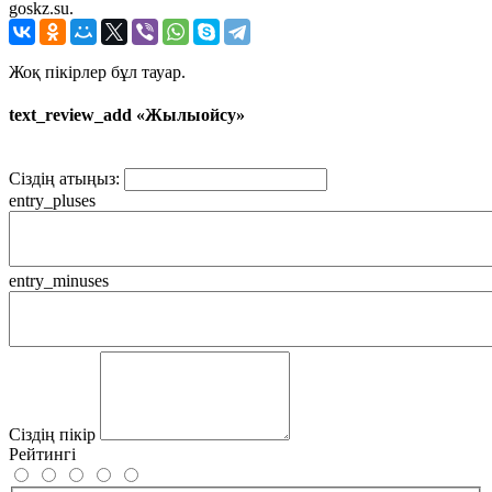
goskz.su.
Жоқ пікірлер бұл тауар.
text_review_add «Жылыойсу»
Сіздің атыңыз:
entry_pluses
entry_minuses
Сіздің пікір
Рейтингі