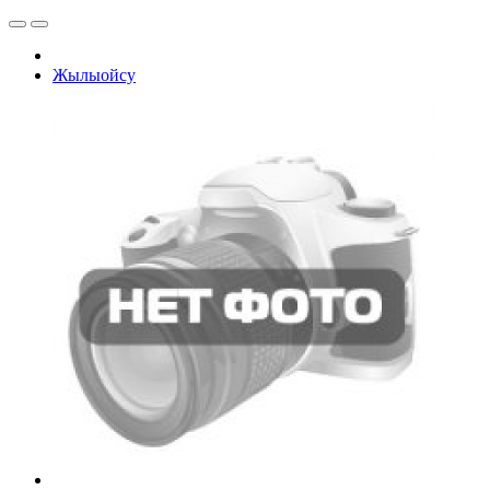
Жылыойсу