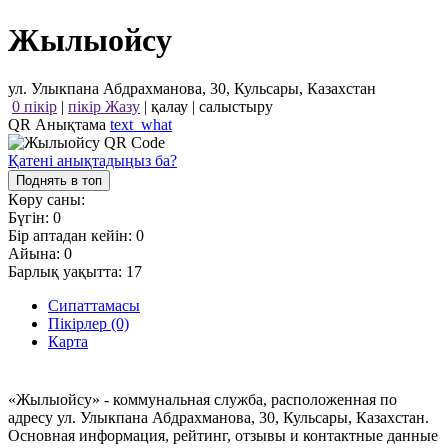
Жылыойсу
ул. Улыкпана Абдрахманова, 30, Кульсары, Казахстан
0 пікір
|
пікір Жазу
|
қалау
|
салыстыру
QR Анықтама
text_what
Қатені анықтадыңыз ба?
Поднять в топ
Көру саны:
Бүгін:
0
Бір аптадан кейін:
0
Айына:
0
Барлық уақытта:
17
Сипаттамасы
Пікірлер (0)
Карта
«Жылыойсу» - коммунальная служба, расположенная по
адресу ул. Улыкпана Абдрахманова, 30, Кульсары, Казахстан.
Основная информация, рейтинг, отзывы и контактные данные