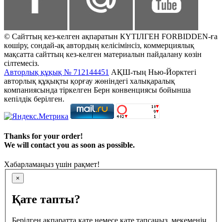
© Сайттың кез-келген ақпаратын КҮТІЛГЕН FORBIDDEN-ға
көшіру, сондай-ақ автордың келісімінсіз, коммерциялық
мақсатта сайттың кез-келген материалын пайдалану көзін
сілтемесіз.
Авторлық құқық № 712144451
АҚШ-тың Нью-Йорктегі
авторлық құқықты қорғау жөніндегі халықаралық
компаниясында тіркелген Берн конвенциясы бойынша
кепілдік берілген.
Thanks for your order!
We will contact you as soon as possible.
Хабарламаңыз үшін рақмет!
×
Қате тапты?
Берілген ақпаратта қате немесе қате тапсаңыз, мекеменің