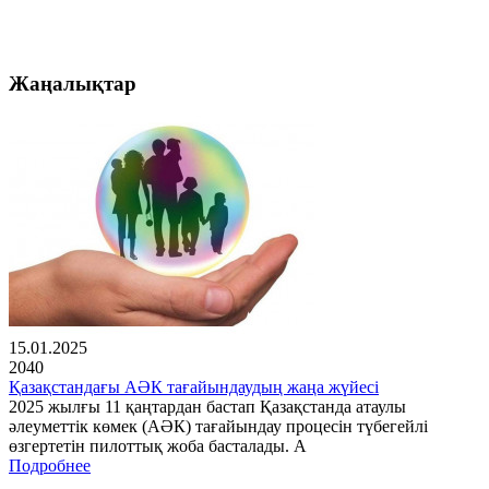
Жаңалықтар
15.01.2025
2040
Қазақстандағы АӘК тағайындаудың жаңа жүйесі
2025 жылғы 11 қаңтардан бастап Қазақстанда атаулы
әлеуметтік көмек (АӘК) тағайындау процесін түбегейлі
өзгертетін пилоттық жоба басталады. А
Подробнее