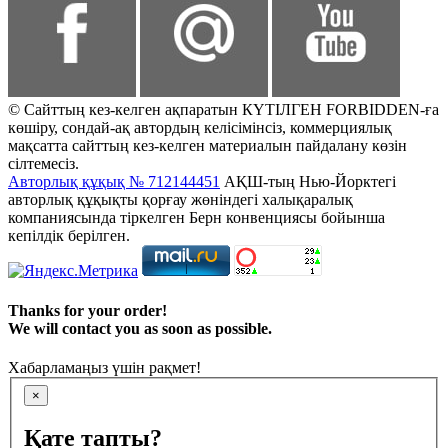
© Сайттың кез-келген ақпаратын КҮТІЛГЕН FORBIDDEN-ға
көшіру, сондай-ақ автордың келісімінсіз, коммерциялық
мақсатта сайттың кез-келген материалын пайдалану көзін
сілтемесіз.
Авторлық құқық № 712144451
АҚШ-тың Нью-Йорктегі
авторлық құқықты қорғау жөніндегі халықаралық
компаниясында тіркелген Берн конвенциясы бойынша
кепілдік берілген.
Thanks for your order!
We will contact you as soon as possible.
Хабарламаңыз үшін рақмет!
×
Қате тапты?