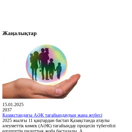
Жаңалықтар
15.01.2025
2037
Қазақстандағы АӘК тағайындаудың жаңа жүйесі
2025 жылғы 11 қаңтардан бастап Қазақстанда атаулы
әлеуметтік көмек (АӘК) тағайындау процесін түбегейлі
өзгертетін пилоттық жоба басталады. А