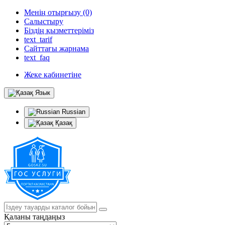
Менің отырғызу (0)
Салыстыру
Біздің қызметтеріміз
text_tarif
Сайттағы жарнама
text_faq
Жеке кабинетіне
Язык
Russian
Қазақ
Қаланы таңдаңыз