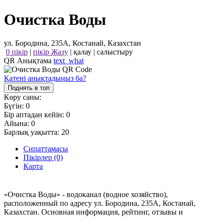
Очистка Воды
ул. Бородина, 235А, Костанай, Казахстан
0 пікір
|
пікір Жазу
|
қалау
|
салыстыру
QR Анықтама
text_what
Қатені анықтадыңыз ба?
Поднять в топ
Көру саны:
Бүгін:
0
Бір аптадан кейін:
0
Айына:
0
Барлық уақытта:
20
Сипаттамасы
Пікірлер (0)
Карта
«Очистка Воды» - водоканал (водное хозяйство),
расположенный по адресу ул. Бородина, 235А, Костанай,
Казахстан. Основная информация, рейтинг, отзывы и