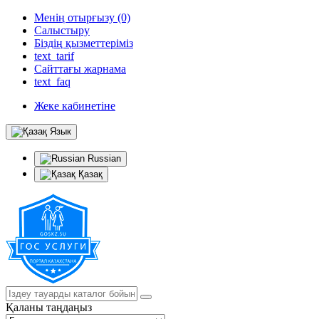
Менің отырғызу (0)
Салыстыру
Біздің қызметтеріміз
text_tarif
Сайттағы жарнама
text_faq
Жеке кабинетіне
Язык
Russian
Қазақ
Қаланы таңдаңыз