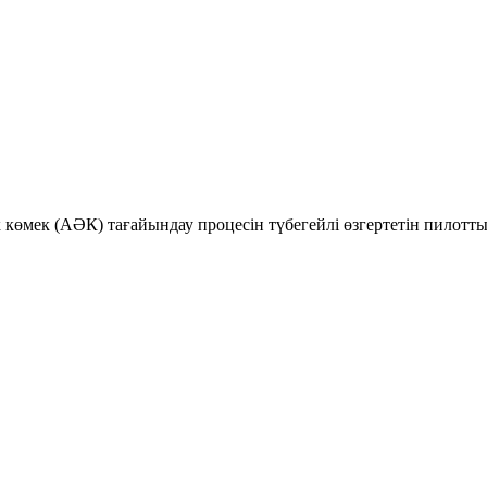
к көмек (АӘК) тағайындау процесін түбегейлі өзгертетін пилотт