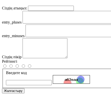
Сіздің атыңыз:
entry_pluses
entry_minuses
Сіздің пікір
Рейтингі
Введите код
Жалғастыру