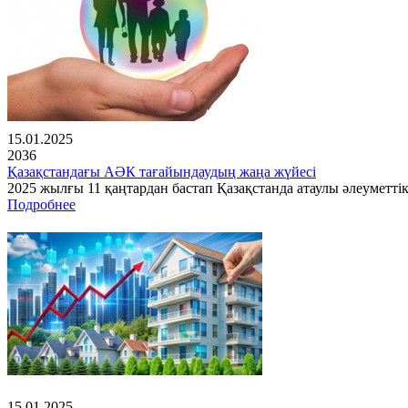
15.01.2025
2036
Қазақстандағы АӘК тағайындаудың жаңа жүйесі
2025 жылғы 11 қаңтардан бастап Қазақстанда атаулы әлеуметті
Подробнее
15.01.2025