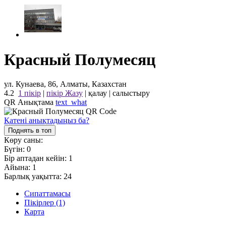
Красный Полумесяц
ул. Кунаева, 86, Алматы, Казахстан
4.2
1 пікір
|
пікір Жазу
|
қалау
|
салыстыру
QR Анықтама
text_what
Қатені анықтадыңыз ба?
Поднять в топ
Көру саны:
Бүгін:
0
Бір аптадан кейін:
1
Айына:
1
Барлық уақытта:
24
Сипаттамасы
Пікірлер (1)
Карта