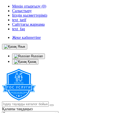
Менің отырғызу (0)
Салыстыру
Біздің қызметтеріміз
text_tarif
Сайттағы жарнама
text_faq
Жеке кабинетіне
Язык
Russian
Қазақ
Қаланы таңдаңыз