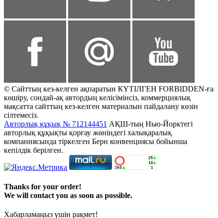
© Сайттың кез-келген ақпаратын КҮТІЛГЕН FORBIDDEN-ға
көшіру, сондай-ақ автордың келісімінсіз, коммерциялық
мақсатта сайттың кез-келген материалын пайдалану көзін
сілтемесіз.
Авторлық құқық № 712144451
АҚШ-тың Нью-Йорктегі
авторлық құқықты қорғау жөніндегі халықаралық
компаниясында тіркелген Берн конвенциясы бойынша
кепілдік берілген.
Thanks for your order!
We will contact you as soon as possible.
Хабарламаңыз үшін рақмет!