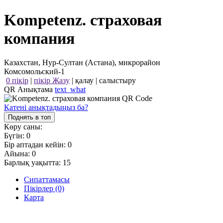
Kompetenz. страховая
компания
Казахстан, Нур-Султан (Астана), микрорайон
Комсомольский-1
0 пікір
|
пікір Жазу
|
қалау
|
салыстыру
QR Анықтама
text_what
Қатені анықтадыңыз ба?
Поднять в топ
Көру саны:
Бүгін:
0
Бір аптадан кейін:
0
Айына:
0
Барлық уақытта:
15
Сипаттамасы
Пікірлер (0)
Карта