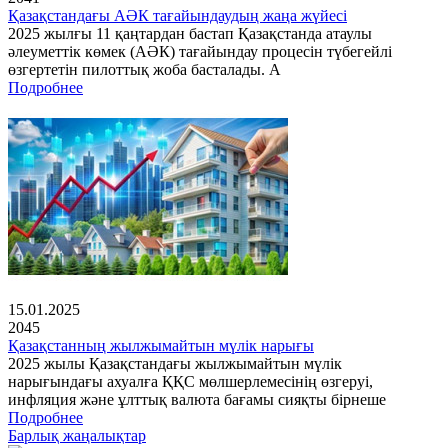
Қазақстандағы АӘК тағайындаудың жаңа жүйесі
2025 жылғы 11 қаңтардан бастап Қазақстанда атаулы
әлеуметтік көмек (АӘК) тағайындау процесін түбегейлі
өзгертетін пилоттық жоба басталады. А
Подробнее
15.01.2025
2045
Қазақстанның жылжымайтын мүлік нарығы
2025 жылы Қазақстандағы жылжымайтын мүлік
нарығындағы ахуалға ҚҚС мөлшерлемесінің өзгеруі,
инфляция және ұлттық валюта бағамы сияқты бірнеше
Подробнее
Барлық жаңалықтар