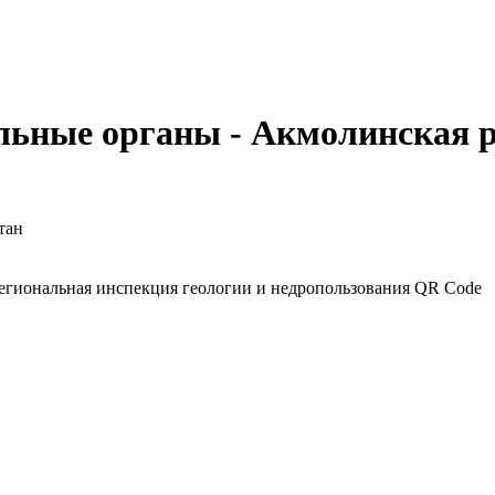
льные органы - Акмолинская 
тан