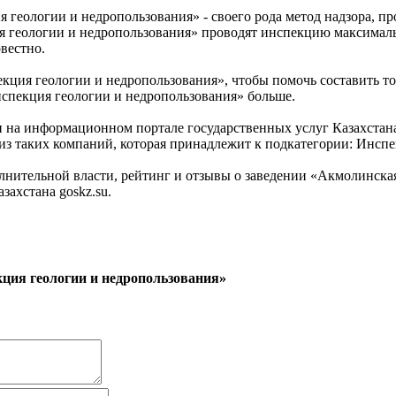
геологии и недропользования» - своего рода метод надзора, пр
 геологии и недропользования» проводят инспекцию максималь
вестно.
екция геологии и недропользования», чтобы помочь составить 
нспекция геологии и недропользования» больше.
и на информационном портале государственных услуг Казахста
 из таких компаний, которая принадлежит к подкатегории: Инсп
нительной власти, рейтинг и отзывы о заведении «Акмолинска
ахстана goskz.su.
ция геологии и недропользования»