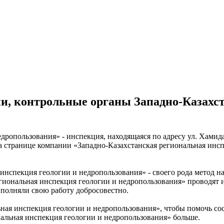
и, контрольные органы Западно-Казахс
дропользования» - инспекция, находящаяся по адресу ул. Хамида
на странице компании «Западно-Казахстанская региональная ин
нспекция геологии и недропользования» - своего рода метод на
егиональная инспекция геологии и недропользования» проводят
ыполняли свою работу добросовестно.
ьная инспекция геологии и недропользования», чтобы помочь с
нальная инспекция геологии и недропользования» больше.