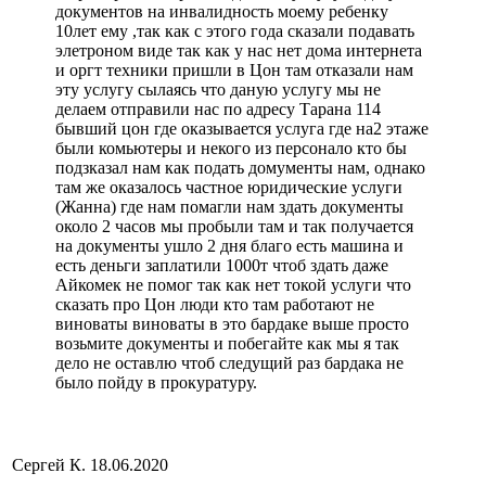
документов на инвалидность моему ребенку
10лет ему ,так как с этого года сказали подавать
элетроном виде так как у нас нет дома интернета
и оргт техники пришли в Цон там отказали нам
эту услугу сылаясь что даную услугу мы не
делаем отправили нас по адресу Тарана 114
бывший цон где оказывается услуга где на2 этаже
были комьютеры и некого из персонало кто бы
подзказал нам как подать домументы нам, однако
там же оказалось частное юридические услуги
(Жанна) где нам помагли нам здать документы
около 2 часов мы пробыли там и так получается
на документы ушло 2 дня благо есть машина и
есть деньги заплатили 1000т чтоб здать даже
Айкомек не помог так как нет токой услуги что
сказать про Цон люди кто там работают не
виноваты виноваты в это бардаке выше просто
возьмите документы и побегайте как мы я так
дело не оставлю чтоб следущий раз бардака не
было пойду в прокуратуру.
Сергей К.
18.06.2020