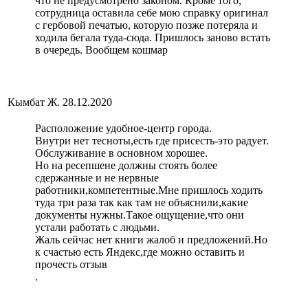
что не предусмотрено законом. Кроме того,
сотрудница оставила себе мою справку оригинал
с гербовой печатью, которую позже потеряла и
ходила бегала туда-сюда. Пришлось заново встать
в очередь. Вообщем кошмар
Кымбат Ж.
28.12.2020
Расположение удобное-центр города.
Внутри нет тесноты,есть где присесть-это радует.
Обслуживание в основном хорошее.
Но на ресепшене должны стоять более
сдержанные и не нервные
работники,компетентные.Мне пришлось ходить
туда три раза так как там не объяснили,какие
документы нужны.Такое ощущение,что они
устали работать с людьми.
Жаль сейчас нет книги жалоб и предложений.Но
к счастью есть Яндекс,где можно оставить и
прочесть отзыв
.