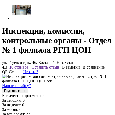
Инспекции, комиссии,
контрольные органы - Отдел
№ 1 филиала РГП ЦОН
ул. Тауелсиздик, 46, Костанай, Казахстан
4.3
10 отзывов
|
Оставить отзыв
|
В заметки
|
В сравнение
QR Ссылка
Что это?
Нашли ошибку?
Поднять в топ
Количество просмотров:
За сегодня:
0
За неделю:
0
За месяц:
0
За все время:
27