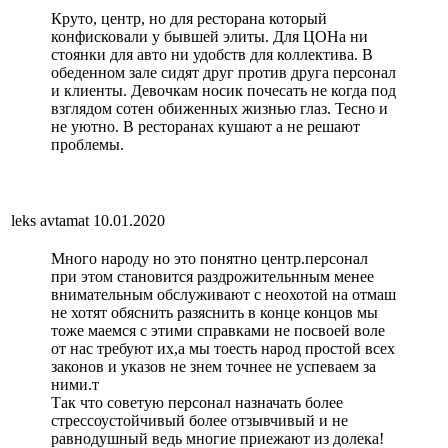
Круто, центр, но для ресторана который
конфисковали у бывшей элиты. Для ЦОНа ни
стоянки для авто ни удобств для коллектива. В
обеденном зале сидят друг против друга персонал
и клиенты. Девочкам носик почесать не когда под
взглядом сотен обиженных жизнью глаз. Тесно и
не уютно. В ресторанах кушают а не решают
проблемы.
leks avtamat
10.01.2020
Много народу но это понятно центр.персонал
при этом становится раздрожительнным менее
внимательным обслуживают с неохотой на отмаш
не хотят обяснить разяснить в конце концов мы
тоже маемся с этими справками не посвоей воле
от нас требуют их,а мы тоесть народ простой всех
законов и указов не знем точнее не успеваем за
ними.т
Так что советую персонал назначать более
стрессоустойчивый более отзывчивый и не
равнодушный ведь многие приежают из долека!