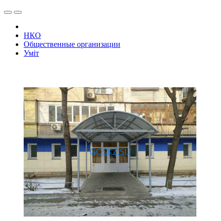
НКО
Общественные организации
Уміт