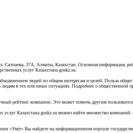
ул. Сатпаева, 37А, Алматы, Казахстан. Основная информация, ре
ственных услуг Казахстана goskz.su.
 объединением людей по общим интересам и целей. Польза обще
ь людям в тех или иных ситуациях. Подробнее о общественной о
очный рейтинг компании. Это может помочь другим пользователя
услуг Казахстана goskz.su можно найти множество компаний. «
ии «Уміт» Вы найдете на информационном портале государствен